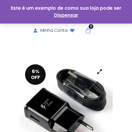
Este é um exemplo de como sua loja pode ser
Dispensar
Minha Conta
6%
OFF