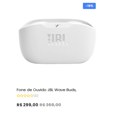
-19%
Fone de Ouvido JBL Wave Buds,
(0)
Avaliação
0
R$
299,00
R$
368,00
de
5