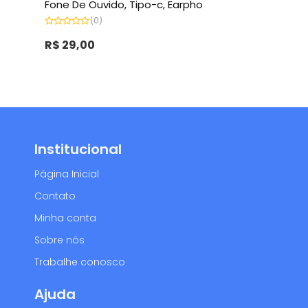
Fone De Ouvido, Tipo-c, Earpho
(0)
Avaliação
0
R$
29,00
de
5
Institucional
Página Inicial
Contato
Minha conta
Sobre nós
Trabalhe conosco
Ajuda