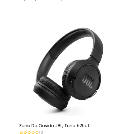
de
5
Fone De Ouvido JBL, Tune 520bt
(0)