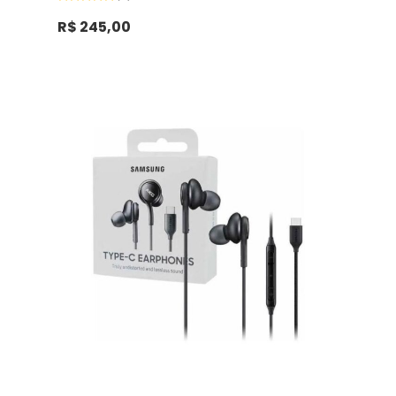
Avaliação
0
R$
245,00
de
5