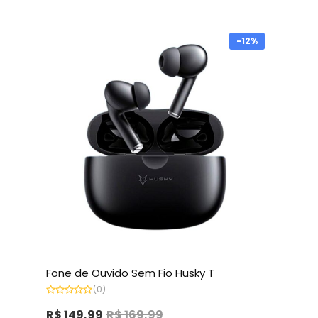
-12%
Fone de Ouvido Sem Fio Husky T
(0)
Avaliação
0
R$
149,99
R$
169,99