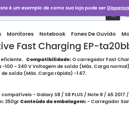
Este é um exemplo de como sua loja pode ser
Dispensa
s
Monitores
Notebook
Fones De Ouvido
Ma
ve Fast Charging EP-ta20b
 eficiente.
Compatibilidade:
O carregador Fast Char
 -100 ~ 240 V Voltagem de saída (Máx. Carga normal) 
 de saída (Máx. Carga rápida) -1.67.
:
compatíveis - Galaxy S8 / S8 PLUS / Note 8 / A5 2017 
m: 350gr
Conteúdo da embalagem:
- Carregador Sam