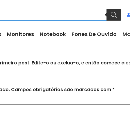
s
Monitores
Notebook
Fones De Ouvido
Ma
rimeiro post. Edite-o ou exclua-o, e então comece a e
ado.
Campos obrigatórios são marcados com
*